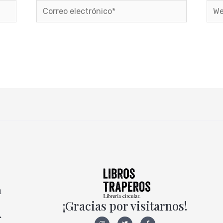
Correo
Web
electrónico*
a
¡Gracias por visitarnos!
.
I
T
F