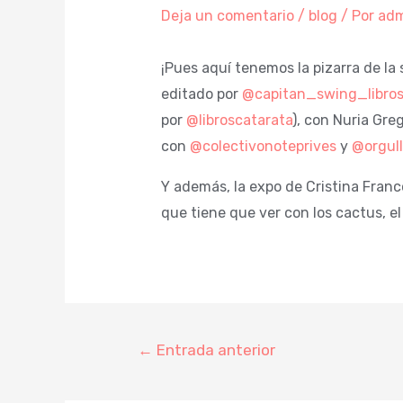
Deja un comentario
/
blog
/ Por
adm
¡Pues aquí tenemos la pizarra de la
editado por
@capitan_swing_libro
por
@libroscatarata
), con Nuria Gre
con
@colectivonoteprives
y
@orgull
Y además, la expo de Cristina Fran
que tiene que ver con los cactus, e
←
Entrada anterior