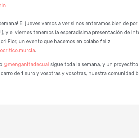
in
 semana! El jueves vamos a ver si nos enteramos bien de por
s
!), y el viernes tenemos la esperadísima presentación de In
gori Flor, un evento que hacemos en colabo feliz
ocritico.murcia
.
co
@menganitadecual
sigue toda la semana, y un proyectit
l carro de 1 euro y vosotras y vosotras, nuestra comunidad b