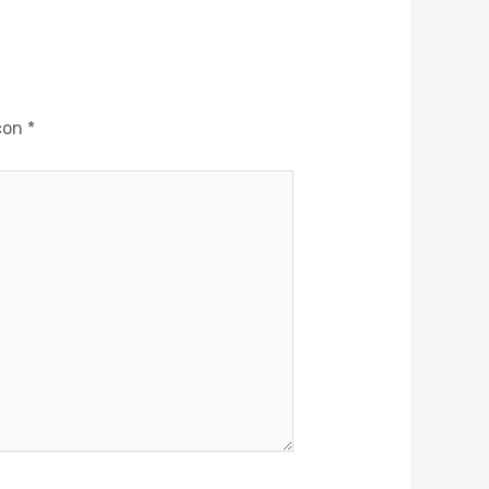
 con
*