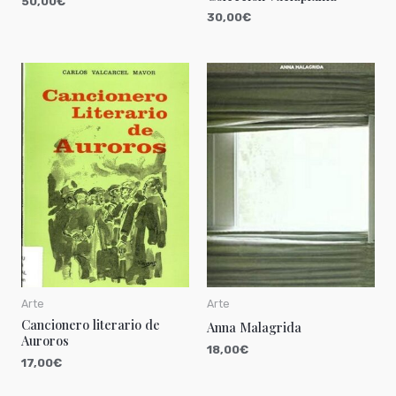
50,00
€
30,00
€
Arte
Arte
Cancionero literario de
Anna Malagrida
Auroros
18,00
€
17,00
€