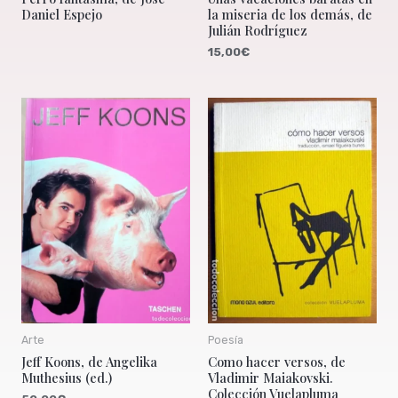
Daniel Espejo
la miseria de los demás, de
Julián Rodríguez
15,00
€
Arte
Poesía
Jeff Koons, de Angelika
Como hacer versos, de
Muthesius (ed.)
Vladimir Maiakovski.
Colección Vuelapluma