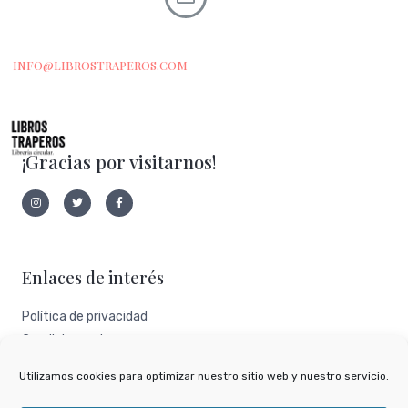
INFO@LIBROSTRAPEROS.COM
¡Gracias por visitarnos!
I
T
F
n
w
a
s
i
c
t
t
e
a
t
b
g
e
o
r
r
o
a
k
Enlaces de interés
m
-
f
Política de privacidad
Condiciones de uso
Aviso legal
Utilizamos cookies para optimizar nuestro sitio web y nuestro servicio.
Nuestro perfil de todocoleccion