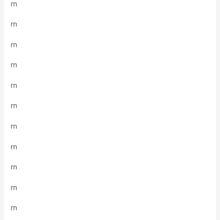
rn
rn
rn
rn
rn
rn
rn
rn
rn
rn
rn