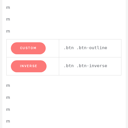
rn
rn
rn
.btn .btn-outline
CUSTOM
.btn .btn-inverse
INVERSE
rn
rn
rn
rn