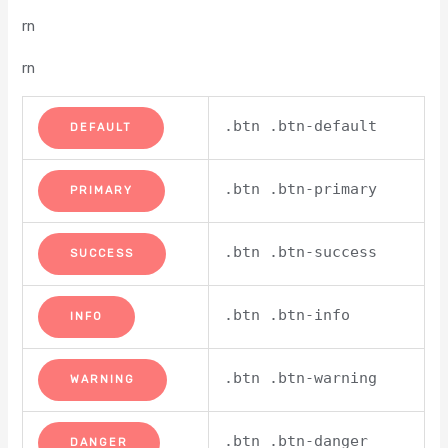
rn
rn
.btn .btn-default
DEFAULT
.btn .btn-primary
PRIMARY
.btn .btn-success
SUCCESS
.btn .btn-info
INFO
.btn .btn-warning
WARNING
.btn .btn-danger
DANGER