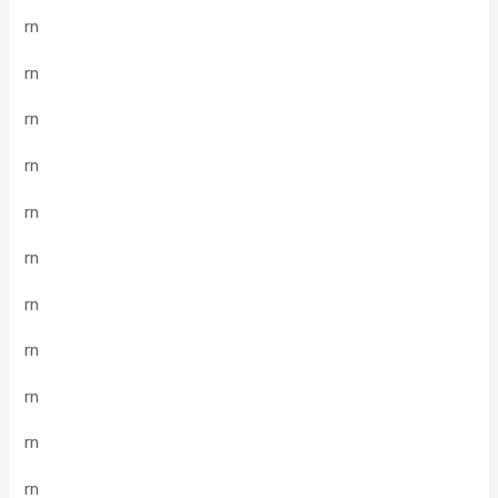
rn
rn
rn
rn
rn
rn
rn
rn
rn
rn
rn