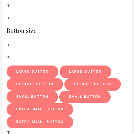
rn
rn
Button size
rn
rn
LARGE BUTTON
LARGE BUTTON
DEFAULT BUTTON
DEFAULT BUTTON
SMALL BUTTON
SMALL BUTTON
EXTRA SMALL BUTTON
EXTRA SMALL BUTTON
rn