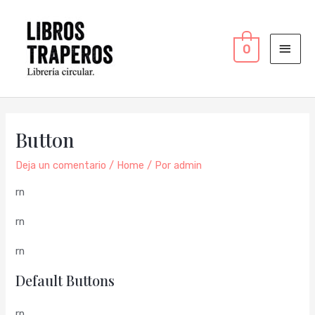
Ir
MEN
al
PRI
contenido
0
Navegación
de
Button
entradas
Deja un comentario
/
Home
/ Por
admin
rn
rn
rn
Default Buttons
rn