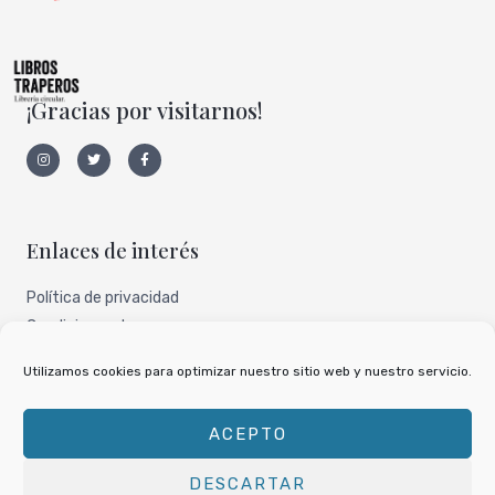
¡Gracias por visitarnos!
I
T
F
n
w
a
s
i
c
t
t
e
a
t
b
g
e
o
r
r
o
a
k
Enlaces de interés
m
-
f
Política de privacidad
Condiciones de uso
Aviso legal
Utilizamos cookies para optimizar nuestro sitio web y nuestro servicio.
Nuestro perfil de todocoleccion
ACEPTO
DESCARTAR