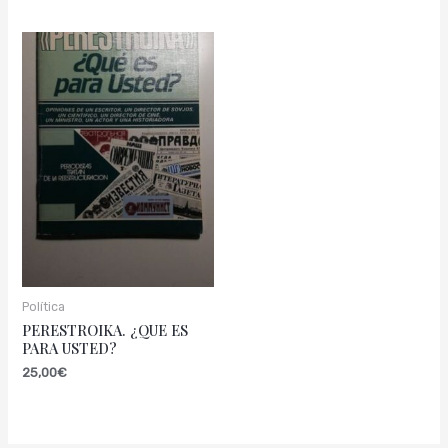
Política
PERESTROIKA. ¿QUE ES
PARA USTED?
25,00
€