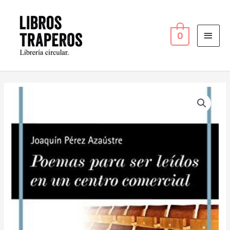
Ir
MEN
al
PRI
contenido
0
Poemas
Para
Ser
Leídos
En
Un
Centro
Comercial
cantidad