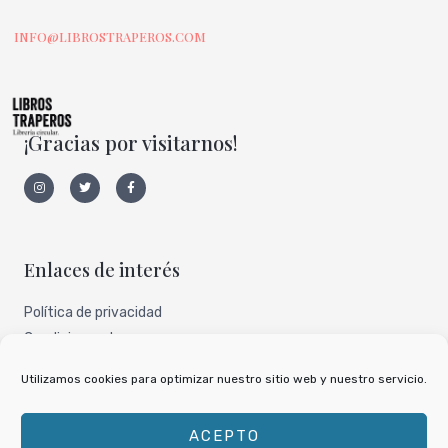
INFO@LIBROSTRAPEROS.COM
¡Gracias por visitarnos!
I
T
F
n
w
a
s
i
c
t
t
e
a
t
b
g
e
o
r
r
o
a
k
Enlaces de interés
m
-
f
Política de privacidad
Condiciones de uso
Aviso legal
Utilizamos cookies para optimizar nuestro sitio web y nuestro servicio.
Nuestro perfil de todocoleccion
ACEPTO