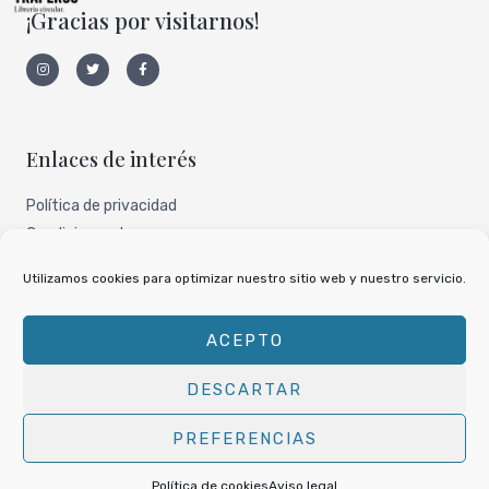
¡Gracias por visitarnos!
I
T
F
n
w
a
s
i
c
t
t
e
a
t
b
g
e
o
r
r
o
a
k
Enlaces de interés
m
-
f
Política de privacidad
Condiciones de uso
Aviso legal
Utilizamos cookies para optimizar nuestro sitio web y nuestro servicio.
Nuestro perfil de todocoleccion
ACEPTO
DESCARTAR
Copyright © 2026
Libros Traperos
PREFERENCIAS
Powered by
Libros Traperos
Política de cookies
Aviso legal