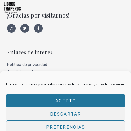
¡Gracias por visitarnos!
I
T
F
n
w
a
s
i
c
t
t
e
a
t
b
g
e
o
r
r
o
a
k
Enlaces de interés
m
-
f
Política de privacidad
Condiciones de uso
Aviso legal
Utilizamos cookies para optimizar nuestro sitio web y nuestro servicio.
Nuestro perfil de todocoleccion
ACEPTO
DESCARTAR
Copyright © 2026
Libros Traperos
PREFERENCIAS