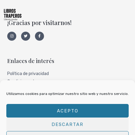
¡Gracias por visitarnos!
I
T
F
n
w
a
s
i
c
t
t
e
a
t
b
g
e
o
r
r
o
a
k
Enlaces de interés
m
-
f
Política de privacidad
Condiciones de uso
Aviso legal
Utilizamos cookies para optimizar nuestro sitio web y nuestro servicio.
Nuestro perfil de todocoleccion
ACEPTO
DESCARTAR
Copyright © 2026
Libros Traperos