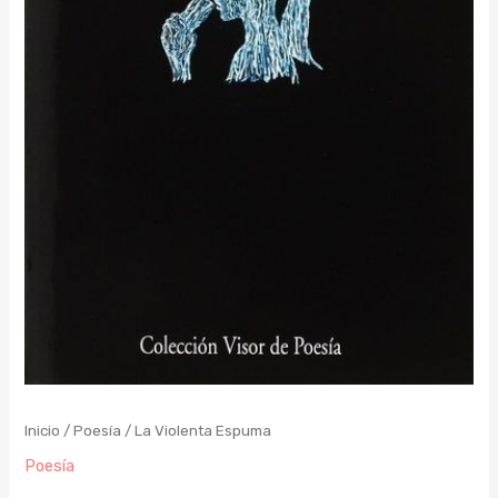
Inicio
/
Poesía
/ La Violenta Espuma
Poesía