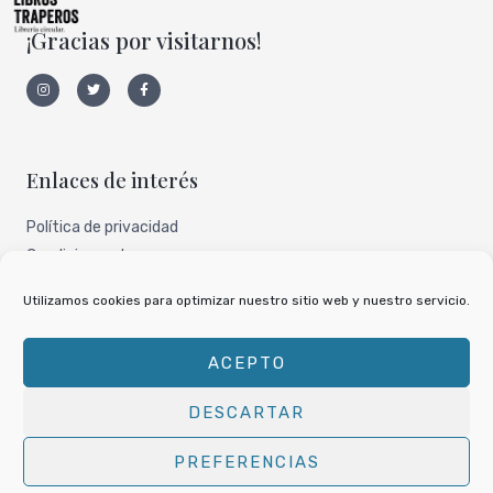
¡Gracias por visitarnos!
I
T
F
n
w
a
s
i
c
t
t
e
a
t
b
g
e
o
r
r
o
a
k
Enlaces de interés
m
-
f
Política de privacidad
Condiciones de uso
Aviso legal
Utilizamos cookies para optimizar nuestro sitio web y nuestro servicio.
Nuestro perfil de todocoleccion
ACEPTO
DESCARTAR
Copyright © 2026
Libros Traperos
PREFERENCIAS
Powered by
Libros Traperos