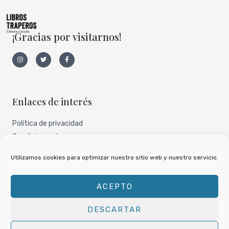
¡Gracias por visitarnos!
I
T
F
n
w
a
s
i
c
t
t
e
a
t
b
g
e
o
r
r
o
a
k
Enlaces de interés
m
-
f
Política de privacidad
Condiciones de uso
Aviso legal
Utilizamos cookies para optimizar nuestro sitio web y nuestro servicio.
Nuestro perfil de todocoleccion
ACEPTO
DESCARTAR
Copyright © 2026
Libros Traperos