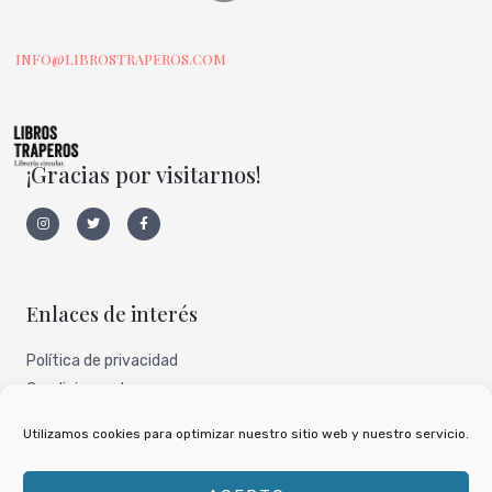
INFO@LIBROSTRAPEROS.COM
¡Gracias por visitarnos!
I
T
F
n
w
a
s
i
c
t
t
e
a
t
b
g
e
o
r
r
o
a
k
Enlaces de interés
m
-
f
Política de privacidad
Condiciones de uso
Aviso legal
Utilizamos cookies para optimizar nuestro sitio web y nuestro servicio.
Nuestro perfil de todocoleccion