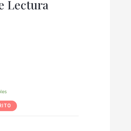
e Lectura
bles
RITO