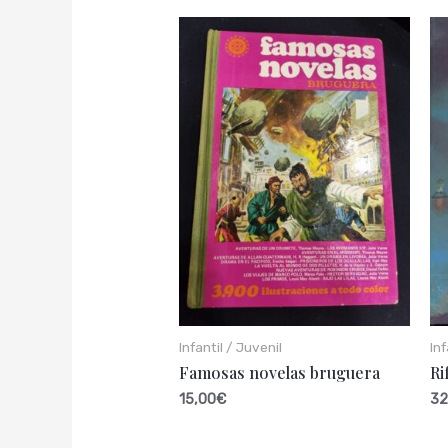
Infantil / Juvenil
Inf
Famosas novelas bruguera
Ri
15,00
€
32