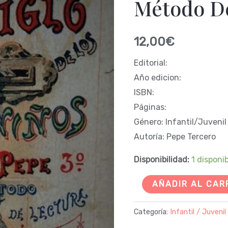
Método D
-
Método
De
12,00
€
Lectura
cantidad
Editorial:
Año edicion:
ISBN:
Páginas:
Género: Infantil/Juvenil
Autoría: Pepe Tercero
Disponibilidad:
1 disponi
AÑADIR AL CAR
Categoría:
Infantil / Juvenil