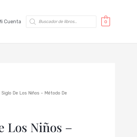
Búsqueda
Mi Cuenta
0
de
productos
l Siglo De Los Niños – Método De
e Los Niños –