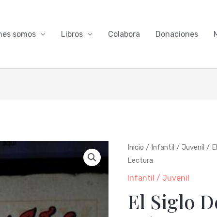
nes somos
Libros
Colabora
Donaciones
El
Inicio
/
Infantil / Juvenil
/ E
Lectura
Siglo
De
Infantil / Juvenil
Los
El Siglo D
Niños