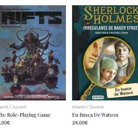
antil / Juvenil
Infantil / Juvenil
fts: Role-Playing Game
En Busca De Watson
,00
€
24,00
€