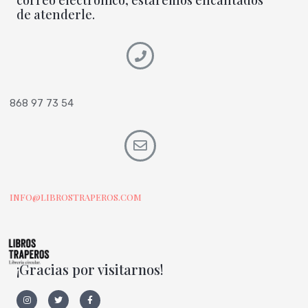
de atenderle.
868 97 73 54
INFO@LIBROSTRAPEROS.COM
¡Gracias por visitarnos!
I
T
F
n
w
a
s
i
c