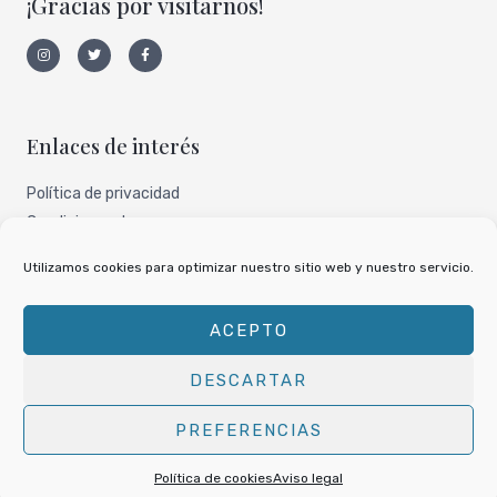
¡Gracias por visitarnos!
I
T
F
n
w
a
s
i
c
t
t
e
a
t
b
g
e
o
r
r
o
a
k
Enlaces de interés
m
-
f
Política de privacidad
Condiciones de uso
Aviso legal
Utilizamos cookies para optimizar nuestro sitio web y nuestro servicio.
Nuestro perfil de todocoleccion
ACEPTO
DESCARTAR
Copyright © 2026
Libros Traperos
PREFERENCIAS
Powered by
Libros Traperos
Política de cookies
Aviso legal