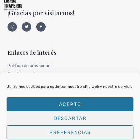
¡Gracias por visitarnos!
I
T
F
n
w
a
s
i
c
t
t
e
a
t
b
g
e
o
r
r
o
a
k
Enlaces de interés
m
-
f
Política de privacidad
Condiciones de uso
Aviso legal
Utilizamos cookies para optimizar nuestro sitio web y nuestro servicio.
Nuestro perfil de todocoleccion
ACEPTO
DESCARTAR
Copyright © 2026
Libros Traperos
PREFERENCIAS