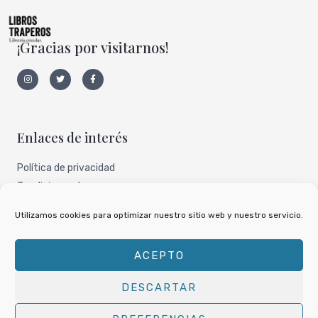
¡Gracias por visitarnos!
I
T
F
n
w
a
s
i
c
t
t
e
a
t
b
g
e
o
r
r
o
a
k
Enlaces de interés
m
-
f
Política de privacidad
Condiciones de uso
Aviso legal
Utilizamos cookies para optimizar nuestro sitio web y nuestro servicio.
Nuestro perfil de todocoleccion
ACEPTO
DESCARTAR
Copyright © 2026
Libros Traperos