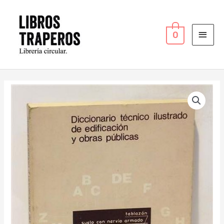
Ir
MEN
al
PRI
contenido
0
Diccionario
técnico
de
Edificación
y
Obras
Públicas
cantidad