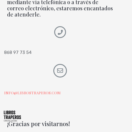
mediante vía telefónica o a través de
correo electrónico, estaremos encantados
de atenderle.
868 97 73 54
INFO@LIBROSTRAPEROS.COM
¡Gracias por visitarnos!
I
T
F