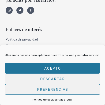
I
T
F
n
w
a
s
i
c
t
t
e
a
t
b
g
e
o
r
r
o
a
k
Enlaces de interés
m
-
f
Política de privacidad
Condiciones de uso
Aviso legal
Utilizamos cookies para optimizar nuestro sitio web y nuestro servicio.
Nuestro perfil de todocoleccion
ACEPTO
DESCARTAR
Copyright © 2026
Libros Traperos
PREFERENCIAS
Powered by
Libros Traperos
Política de cookies
Aviso legal